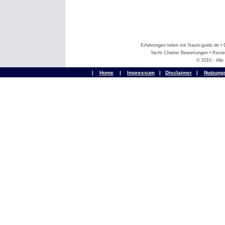
Erfahrungen teilen mit Nauticguide.de 
Yacht Charter Bewertungen • Revier
© 2010 - All
|
Home
|
Impressum
|
Disclaimer
|
Nutzung