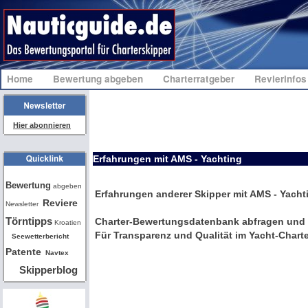
Home
Bewertung abgeben
Charterratgeber
Revierinfo
Hier abonnieren
Erfahrungen mit AMS - Yachting
Bw
Bewertung
abgeben
Erfahrungen anderer Skipper mit AMS - Yacht
Reviere
Newsletter
Törntipps
Charter-Bewertungsdatenbank abfragen und 
Kroatien
Für Transparenz und Qualität im Yacht-Charte
Seewetterbericht
Patente
Navtex
Skipperblog