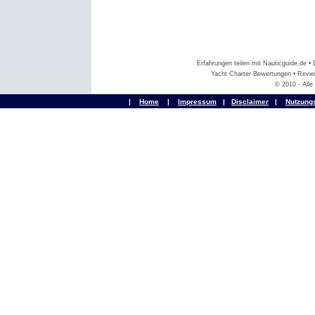
Erfahrungen teilen mit Nauticguide.de 
Yacht Charter Bewertungen • Revier
© 2010 - All
|
Home
|
Impressum
|
Disclaimer
|
Nutzung