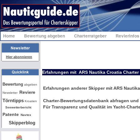
Home
Bewertung abgeben
Charterratgeber
Revierinfo
Hier abonnieren
Erfahrungen mit ARS Nautika Croatia Charter
Bw
Bewertung
abgeben
Erfahrungen anderer Skipper mit ARS Nautika
Reviere
Newsletter
Törntipps
Charter-Bewertungsdatenbank abfragen und 
Kroatien
Für Transparenz und Qualität im Yacht-Charte
Seewetterbericht
Patente
Navtex
Skipperblog