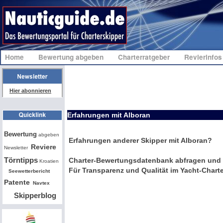
Home
Bewertung abgeben
Charterratgeber
Revierinfo
Hier abonnieren
Erfahrungen mit Alboran
Bw
Bewertung
abgeben
Erfahrungen anderer Skipper mit Alboran?
Reviere
Newsletter
Törntipps
Charter-Bewertungsdatenbank abfragen und 
Kroatien
Für Transparenz und Qualität im Yacht-Charte
Seewetterbericht
Patente
Navtex
Skipperblog