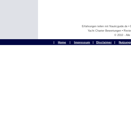
Erfahrungen teilen mit Nauticguide.de 
Yacht Charter Bewertungen • Revier
© 2010 - All
|
Home
|
Impressum
|
Disclaimer
|
Nutzung