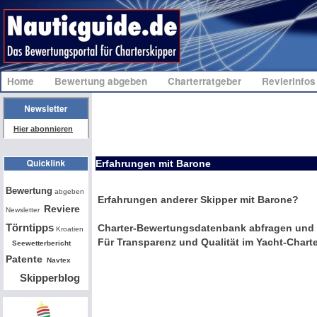
Home
Bewertung abgeben
Charterratgeber
Revierinfo
Hier abonnieren
Erfahrungen mit Barone
Bw
Bewertung
abgeben
Erfahrungen anderer Skipper mit Barone?
Reviere
Newsletter
Törntipps
Charter-Bewertungsdatenbank abfragen und 
Kroatien
Für Transparenz und Qualität im Yacht-Charte
Seewetterbericht
Patente
Navtex
Skipperblog