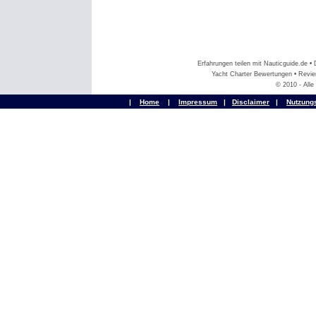
Erfahrungen teilen mit Nauticguide.de 
Yacht Charter Bewertungen • Revier
© 2010 - All
|
Home
|
Impressum
|
Disclaimer
|
Nutzung