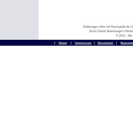
Erfahrungen teilen mit Nauticguide.de 
Yacht Charter Bewertungen • Revier
© 2010 - All
|
Home
|
Impressum
|
Disclaimer
|
Nutzung