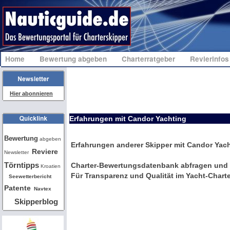
Home
Bewertung abgeben
Charterratgeber
Revierinfo
Hier abonnieren
Erfahrungen mit Candor Yachting
Bw
Bewertung
abgeben
Erfahrungen anderer Skipper mit Candor Yac
Reviere
Newsletter
Törntipps
Charter-Bewertungsdatenbank abfragen und 
Kroatien
Für Transparenz und Qualität im Yacht-Charte
Seewetterbericht
Patente
Navtex
Skipperblog