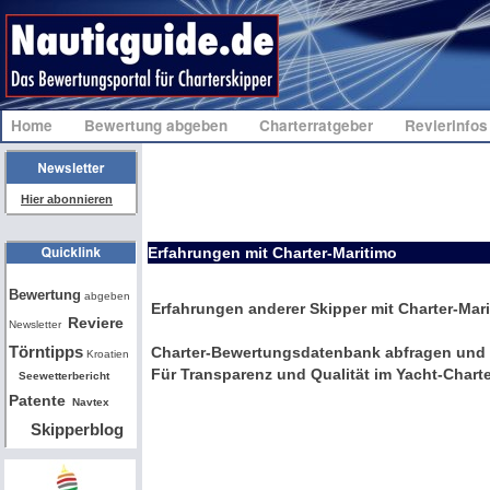
Home
Bewertung abgeben
Charterratgeber
Revierinfo
Hier abonnieren
Erfahrungen mit Charter-Maritimo
Bw
Bewertung
abgeben
Erfahrungen anderer Skipper mit Charter-Mar
Reviere
Newsletter
Törntipps
Charter-Bewertungsdatenbank abfragen und 
Kroatien
Für Transparenz und Qualität im Yacht-Charte
Seewetterbericht
Patente
Navtex
Skipperblog