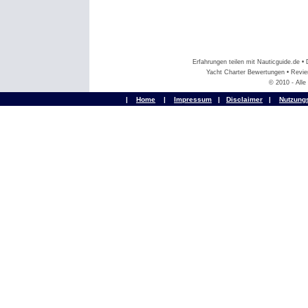
Erfahrungen teilen mit Nauticguide.de 
Yacht Charter Bewertungen • Revier
© 2010 - All
|
Home
|
Impressum
|
Disclaimer
|
Nutzung