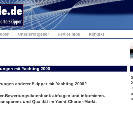
geben
Charterratgeber
Revierinfos
Kontakt
rungen mit Yachting 2000
S
2
rungen anderer Skipper mit Yachting 2000?
J
a
er-Bewertungsdatenbank abfragen und informieren.
a
ransparenz und Qualität im Yacht-Charter-Markt.