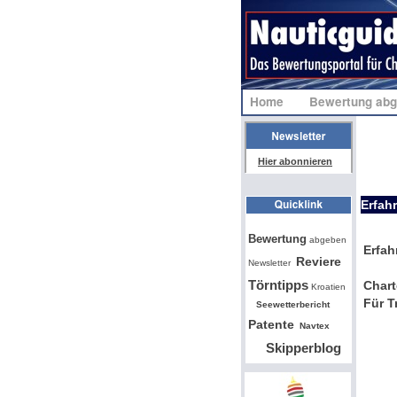
Home
Bewertung ab
Hier abonnieren
Erfah
Bw
Bewertung
abgeben
Erfah
Reviere
Newsletter
Törntipps
Chart
Kroatien
Für T
Seewetterbericht
Patente
Navtex
Skipperblog